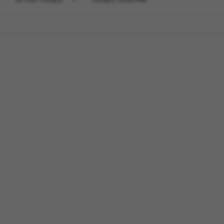
Buka
Footer Navigation
Products
Buka
Services
Buka
Support
Buka
Account
Buka
Information