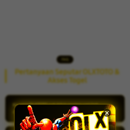
FAQ
Pertanyaan Seputar OLXTOTO &
Akses Togel
Kenapa OLXTOTO gak bikin pusing cari link
cadangan?