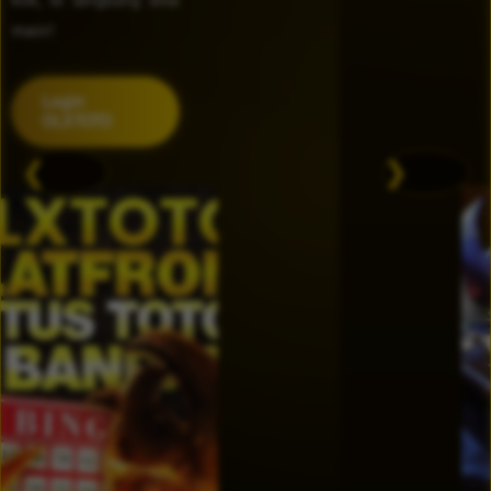
klik, lo langsung bisa
main!
Login
OLXTOTO
❮
❯