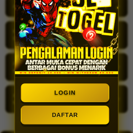
Apakah OLXTOTO punya link alternatif resmi?
Kenapa situs togel lain sering banget ganti
link?
Apakah link alternatif OLXTOTO aman dari
situs palsu?
LOGIN
Apa keunggulan OLXTOTO dibanding situs
togel lain?
DAFTAR