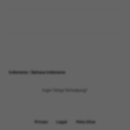
Buka
About Slot Gacor
© 2026 SLOT GACOR FAVORIT. All rights reserved.
Indonesia / Bahasa Indonesia
Ingin Tetap Terhubung?
Privasi
Legal
Peta Situs